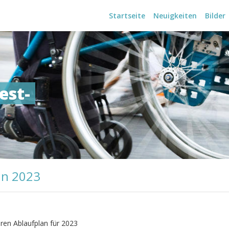
Navigation
Startseite
Neuigkeiten
Bilder
überspringen
est-
an 2023
ren Ablaufplan für 2023